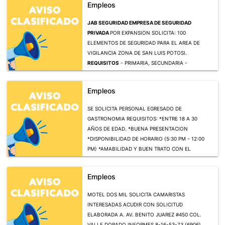
Empleos
JAB SEGURIDAD EMPRESA DE SEGURIDAD
PRIVADA
POR EXPANSION SOLICITA: 100
ELEMENTOS DE SEGURIDAD PARA EL AREA DE
VIGILANCIA ZONA DE SAN LUIS POTOSI.
REQUISITOS
- PRIMARIA, SECUNDARIA -
DISPONIBILIDAD ROLAR TURNOS. - ESTATURA
MUJERES 1.65 HOMBRES 1.70 - SOLICITUD O
Empleos
CURRICULUM VITAE CON FOTOGRAFIA - EDAD DE
27 A 55 AÑOS. - SIN PROBLEMA DE HORARIO. -
SE SOLICITA PERSONAL EGRESADO DE
CARTA ANTECEDENTES NO PENALES. - CARTILLA
GASTRONOMIA REQUISITOS: *ENTRE 18 A 30
O PRECARTILLA SMN. - CONOCIMIENTOS
AÑOS DE EDAD. *BUENA PRESENTACION
BASICOS EN SEGURIDAD. - EXCELENTE
*DISPONIBILIDAD DE HORARIO (5:30 PM - 12:00
PRESENTACION. - TURNO DE 12 Y 24 HORAS.
PM) *AMABILIDAD Y BUEN TRATO CON EL
OFRECEMOS: ATRACTIVO SUELDO SEGUN
CLIENTE *GANAS DE TRABAJAR OFRECEMOS
APTITUDES Y EXPERIENCIA
- UNIFORMES SIN
*BUEN SUELDO *BUEN AMBIENTE DE TRABAJO,
COSTO. - AGRADABLE AMBIENTE DE TRABAJO -
Empleos
INFORMES AL 4443167549 (1867) (26 AGOSTO)
CAPACITACION PAGADA Y CONSTANTE - BONO
MENSUAL DE PRODUCTIVIDAD - PRESTACIONES DE
MOTEL DOS MIL SOLICITA CAMARISTAS
LEY - ESTABILIDAD Y CRECIMIENTO PERSONAL -
INTERESADAS ACUDIR CON SOLICITUD
CONTRATACION INMEDIATA
ELABORADA A. AV. BENITO JUAREZ #450 COL.
VALLE DORADO INFORMES 8-16-53-73 (6906)