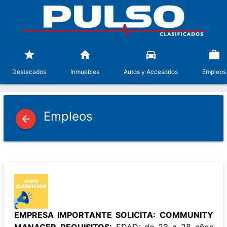
star
home
directions_car
work
Destacados
Inmuebles
Autos y Accesorios
Empleos
Empleos
arrow_back
EMPRESA IMPORTANTE SOLICITA: COMMUNITY
MANAGER
REQUISITOS:
EDAD: de 23 a 28 años