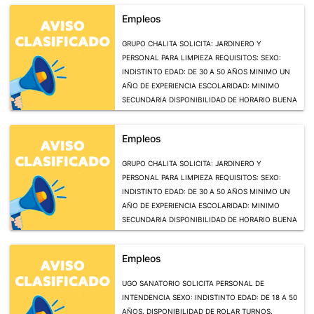
Empleos
GRUPO CHALITA SOLICITA: JARDINERO Y
PERSONAL PARA LIMPIEZA REQUISITOS: SEXO:
INDISTINTO EDAD: DE 30 A 50 AÑOS MINIMO UN
AÑO DE EXPERIENCIA ESCOLARIDAD: MINIMO
SECUNDARIA DISPONIBILIDAD DE HORARIO BUENA
PRESENTACION. INTERESADOS PRESENTARSE CON
SOLICITUD ELABORADA EN AV. BENITO JUAREZ
Empleos
No. 1401 COL. PROVIDENCIA, EN EL DEPTO. DE
RECURSOS HUMANOS DE 10:00 A 14:00 HRS DE
GRUPO CHALITA SOLICITA: JARDINERO Y
LUNES A VIERNES. INFORMES AL TELEFONO
PERSONAL PARA LIMPIEZA REQUISITOS: SEXO:
4448186464 ( 25 JUNIO)
INDISTINTO EDAD: DE 30 A 50 AÑOS MINIMO UN
AÑO DE EXPERIENCIA ESCOLARIDAD: MINIMO
SECUNDARIA DISPONIBILIDAD DE HORARIO BUENA
PRESENTACION. INTERESADOS PRESENTARSE CON
SOLICITUD ELABORADA EN AV. BENITO JUAREZ
Empleos
No. 1401 COL. PROVIDENCIA, EN EL DEPTO. DE
RECURSOS HUMANOS DE 10:00 A 14:00 HRS DE
UGO SANATORIO SOLICITA PERSONAL DE
LUNES A VIERNES. INFORMES AL TELEFONO
INTENDENCIA SEXO: INDISTINTO EDAD: DE 18 A 50
4448186464 (25 JUNIO)
AÑOS. DISPONIBILIDAD DE ROLAR TURNOS.