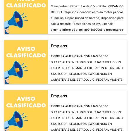
Transportes Unimex, S A de C V solicita: MECANICO
DIESDEL Requisitos: conocimiento en motor paccar,
cummins, Disponibilidad de horario, Disposicion para
salir a rescate, Prestaciones de ley, Licencia
vigente Informes al tel. 899 3090065 o presentarse
con documentos en calle Privada los Gomez No. 45
col. Primera de Mayo, por carretera a Rio Verde (
Empleos
04 julio)
EMPRESA AMERICANA CON MAS DE 130
SUCURSALES EN EL PAIS SOLICITA: CHOFER CON
EXPERIENCIA EN MANEJO DE RABON O TORTON Y
5TA. RUEDA, REQUISITOS: EXPERIENCIA EN
CARRETERAS DEL ESTADO, LIC. FEDERAL VIGENTE
(OBLIGATORIA), OFRECEMOS: SUELDO BASE,
PRESTACIONES DE LEY, PRESTACIONES
Empleos
SUPERIORES, BONOS POR VIAJE. INTERESADOS
COMUNICARSE AL 464 119 17 56 ( 14 JULIO)
EMPRESA AMERICANA CON MAS DE 130
SUCURSALES EN EL PAIS SOLICITA: CHOFER CON
EXPERIENCIA EN MANEJO DE RABON O TORTON Y
5TA. RUEDA, REQUISITOS: EXPERIENCIA EN
CARRETERAS DEL ESTADO, LIC. FEDERAL VIGENTE