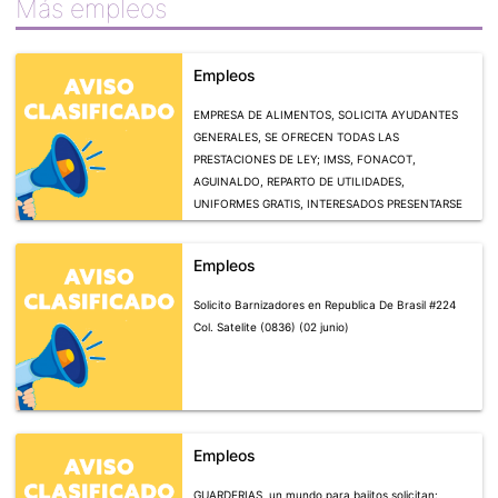
Más empleos
Empleos
EMPRESA DE ALIMENTOS, SOLICITA AYUDANTES
GENERALES, SE OFRECEN TODAS LAS
PRESTACIONES DE LEY; IMSS, FONACOT,
AGUINALDO, REPARTO DE UTILIDADES,
UNIFORMES GRATIS, INTERESADOS PRESENTARSE
CON SOLICITUD ELABORADA, EN MIGUEL
BARRAGAN #430 COL SAN MIGUELITO O
Empleos
COMUNICATE AL 128-45-84 / 4446666678(5201)
(01 MAYO)
Solicito Barnizadores en Republica De Brasil #224
Col. Satelite (0836) (02 junio)
Empleos
GUARDERIAS, un mundo para bajitos solicitan: