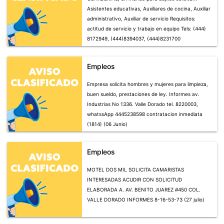
Asistentes educativas, Auxiliares de cocina, Auxiliar
administrativo, Auxiliar de servicio Requisitos:
actitud de servicio y trabajo en equipo Tels: (444)
8172949, (444)8394037, (444)8231700
(444)8428524, llamar o presentarse en Alfredo M
Terrazas No. 735 Colonia Tequisquiapan, Juegos
Empleos
Olimpicos No. 1593 Fracc. Jardines del Estadio,
Avenida del Sauce no. 740 Colonia Saucito, Calle
Empresa solicita hombres y mujeres para limpieza,
Comandantes no. 153 Simon Diaz (10 Junio)
buen sueldo, prestaciones de ley. Informes av.
Industrias No 1336. Valle Dorado tel. 8220003,
whatssApp 4445238598 contratacion inmediata
(1814) (06 Junio)
Empleos
MOTEL DOS MIL SOLICITA CAMARISTAS
INTERESADAS ACUDIR CON SOLICITUD
ELABORADA A. AV. BENITO JUAREZ #450 COL.
VALLE DORADO INFORMES 8-16-53-73 (27 julio)