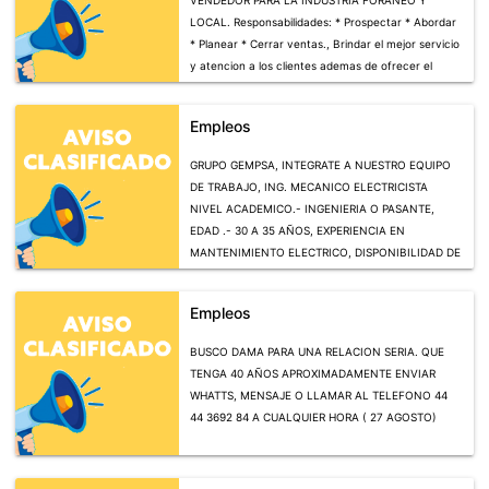
LOCAL. Responsabilidades: * Prospectar * Abordar
* Planear * Cerrar ventas., Brindar el mejor servicio
y atencion a los clientes ademas de ofrecer el
producto que se ajuste a las necesidades y
posibilidades de este mismo. Comprometerse con la
Empleos
empresa a cumplir las metas acordadas. Requisitos:
1.- Contar con 2 años de experiencia en ventas en
GRUPO GEMPSA, INTEGRATE A NUESTRO EQUIPO
campo/ industria 2.- Contar con un minimo de
DE TRABAJO, ING. MECANICO ELECTRICISTA
certificado de preparatoria 3.- Gusto por las
NIVEL ACADEMICO.- INGENIERIA O PASANTE,
comisiones 4.- Contar con licencia de manejo
EDAD .- 30 A 35 AÑOS, EXPERIENCIA EN
vigente.
MANTENIMIENTO ELECTRICO, DISPONIBILIDAD DE
Interesados presentarse en Av. de la paz # 70, con
HORARIO, OFRECEMOS PRESTACIONES DE LEY.
solicitud y / o Curriculum actualizado
SUELDO SEGUN APTITUDES INTERESADOS ENVIAR
Empleos
CV POR EMAIL
administrativo@grupogempsa.com
.
PRESENTARSE CON SOLICITUD ELABORADA EN AV.
BUSCO DAMA PARA UNA RELACION SERIA. QUE
INDUSTRIAS 2301 ESQ. FCO. MATZ. DE LA VEGA.
TENGA 40 AÑOS APROXIMADAMENTE ENVIAR
COMUNICARSE 824.95.95 EXT. 705 Y/O AL CEL.
WHATTS, MENSAJE O LLAMAR AL TELEFONO 44
4448490491
44 3692 84 A CUALQUIER HORA ( 27 AGOSTO)