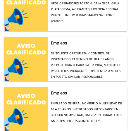
URGE OPERADORES TORTON, CAJA SECA, GRUA
PLATAFORMA, AYUDANTES, LICENCIA FEDERAL
VIGENTE. INF. WHATSAPP 4441217625 (2020)
(21enero)
Empleos
SE SOLICITA CAPTURISTA Y CONTROL DE
INVENTARIOS, FEMENINO DE 18 A 35 AÑOS,
PREPARATORIA O CARRERA TRUNCA, MANEJO DE
PAQUETERIA MICROSOFT, EXPERIENCIA 3 MESES
EN PUESTO SIMILAR, RESPONSABLE,
ORGANIZADA. NTERESADAS PRESENTARSE EN 3RA
SUR NO 425 FRAC, GALVEZ EN HORARIO DE 9 AM
Empleos
A 3PM.
EMPLEADO GENERAL HOMBRE O MUJER EDAD DE
18 A 25 AÑOS, INTERESADOS PRESENTARSE EN
3RA SUR NO 425 FRAC, GALVEZ EN HORARIO DE 9
AM A 3PM. PRESTACIONES DE LEY.